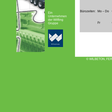
Bürozeiten:
Mo – Do
Ein
Unternehmen
der Wilfling
Fr
Gruppe
© WILBETON, FERT